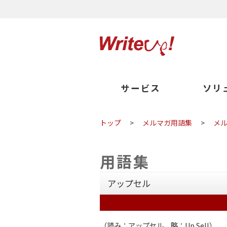
サービス
ソリ
トップ
>
メルマガ用語集
>
メ
用語集
アップセル
（読み：アップセル 略：Up Sell）