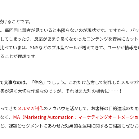
続けることです。
れ。毎回同じ読者が見ているとも限らないのが現状です。ですから、パッ
してしまったり、反応があまり良くなかったコンテンツを安易にカット
比べていまは、SNSなどのプル型ツールが増えてきて、ユーザが情報
けることが理想です。
て大事なのは、「件名」
でしょう。これだけ苦労して制作したメルマガ
た奥が深く大切な作業なのですが、それはまた別の機会に……！
培ってきた
メルマガ制作
のノウハウを活かして、お客様の目的達成のため
でなく、
MA（Marketing Automation：マーケティングオートメーシ
など、課題とセグメントにあわせた効果的な運用に関するご相談もぜひお